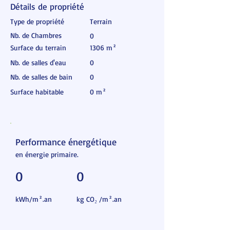
Détails de propriété
Type de propriété
Terrain
Nb. de Chambres
0
Surface du terrain
1306 m²
Nb. de salles d'eau
0
Nb. de salles de bain
0
Surface habitable
0 m²
Performance énergétique
en énergie primaire.
0
0
kWh/m².an
kg CO₂ /m².an
A
B
C
D
E
F
G