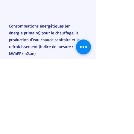
Consommations énergétiques (en
énergie primaire) pour le chauffage, la
production d'eau chaude sanitaire et le
refroidissement (Indice de mesure :
kWhEP/m2.an)
Performance climatique
dont indice d'émission de gaz à effet
de serre.
0
kg CO₂ /m².an
A
B
C
D
E
F
G